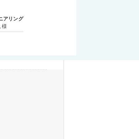
ニアリング
 様