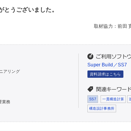
がとうございました。
取材協力：前田 寛
Super Build／SS7
ニアリング
資料請求はこちら
SS7
一貫構造計算
理業務
構造設計事務所