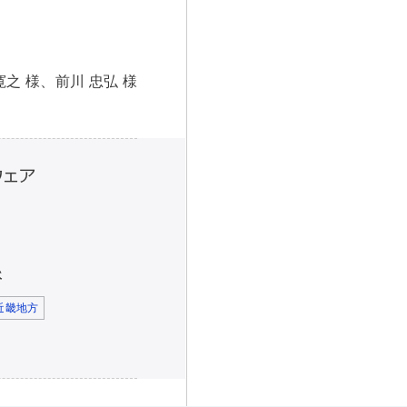
之 様、前川 忠弘 様
近畿地方