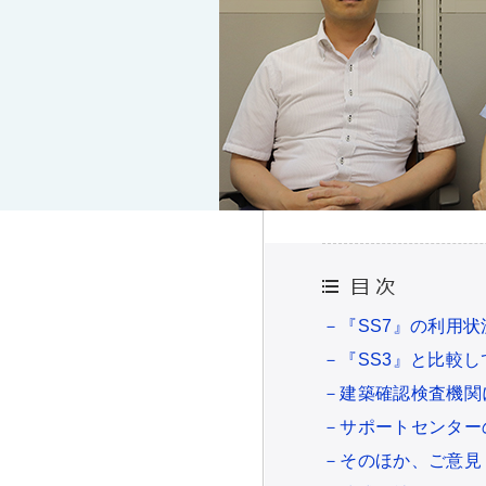
－『SS7』の利用
－『SS3』と比較
－建築確認検査機関
－サポートセンター
－そのほか、ご意見