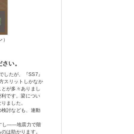
ン）
ださい。
でしたが、『SS7』
3方スリットしかなか
ことが多々ありまし
便利です。梁につい
なりました。
の検討なども、連動
すし――地震力で階
るのは助かります。