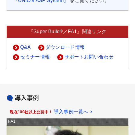
『UNION ASP System』
をご覧ください。
®
『Super Build
／FA1』関連リンク
Q&A
ダウンロード情報
セミナー情報
サポートお問い合わせ
導入事例一覧へ
現在100社以上公開中！
FA1