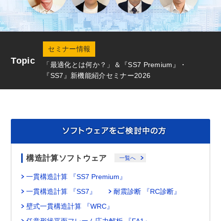
セミナー情報
Topic
「最適化とは何か？」＆『SS7 Premium』・
『SS7』新機能紹介セミナー2026
構造計算ソフトウェア
一覧へ
一貫構造計算 『SS7 Premium』
一貫構造計算 『SS7』
耐震診断 『RC診断』
壁式一貫構造計算 『WRC』