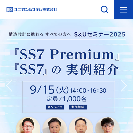
次
前へ
へ