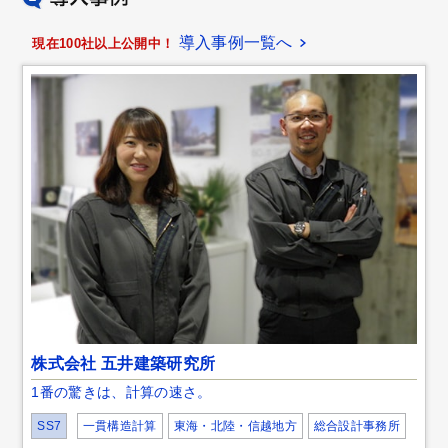
導入事例一覧へ
現在100社以上公開中！
株式会社 五井建築研究所
1番の驚きは、計算の速さ。
SS7
一貫構造計算
東海・北陸・信越地方
総合設計事務所