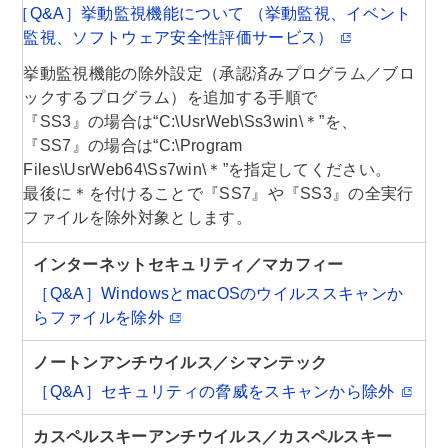
［Q&A］挙動監視機能について （挙動監視、イベント
監視、ソフトウェア安全性評価サービス）
挙動監視機能の除外設定（承認済みプログラム／ブロ
ックするプログラム）を追加する手順で
『SS3』の場合は“C:\UsrWeb\Ss3win\＊”を、
『SS7』の場合は“C:\Program
Files\UsrWeb64\Ss7win\＊”を指定してください。
最後に＊を付けることで『SS7』や『SS3』の全実行
ファイルを除外対象とします。
インターネットセキュリティ／マカフィー
［Q&A］WindowsとmacOSのウイルススキャンか
らファイルを除外
ノートンアンチウイルス／シマンテック
［Q&A］セキュリティの脅威をスキャンから除外
カスペルスキーアンチウイルス／カスペルスキー