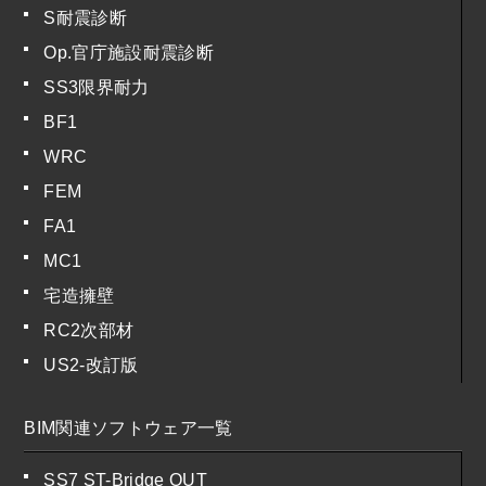
S耐震診断
Op.官庁施設耐震診断
SS3限界耐力
BF1
WRC
FEM
FA1
MC1
宅造擁壁
RC2次部材
US2-改訂版
BIM関連ソフトウェア一覧
SS7 ST-Bridge OUT