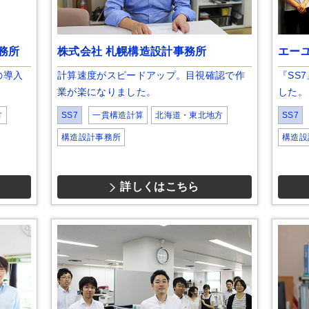
務所
株式会社 札幌構造設計事務所
エー
の導入
計算速度がスピードアップ。目視確認で作
『SS
業が楽になりました。
した。
方
SS7
一貫構造計算
北海道・東北地方
SS7
構造設計事務所
構造設
詳しくはこちら