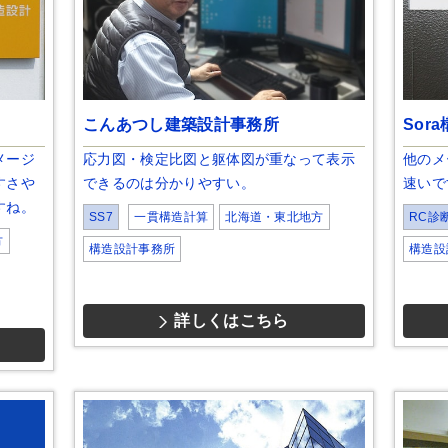
こんあつし建築設計事務所
Sor
メージ
応力図・検定比図と躯体図が重なって表示
他のメ
すさや
できるのは分かりやすい。
速いで
すね。
SS7
一貫構造計算
北海道・東北地方
RC診
方
構造設計事務所
構造設
詳しくはこちら