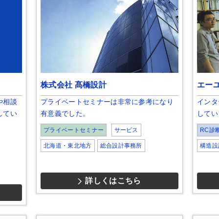
株式会社 髙橋設計
エー
や相談
プライベートセミナーは非常に参考になり
インタ
してい
有意義でした。
してい
プライベートセミナー
サービス
RC診
北海道・東北地方
総合設計事務所
構造設
詳しくはこちら