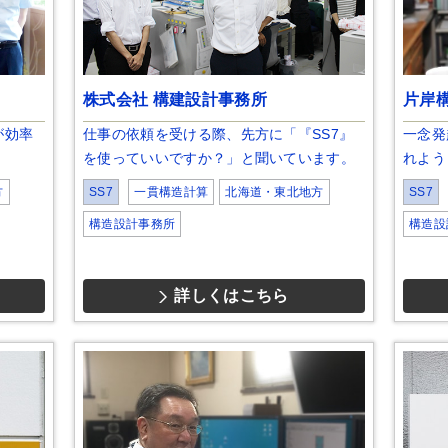
株式会社 構建設計事務所
片岸
が効率
仕事の依頼を受ける際、先方に「『SS7』
一念発
を使っていいですか？」と聞いています。
れよう
方
SS7
一貫構造計算
北海道・東北地方
SS7
構造設計事務所
構造設
詳しくはこちら