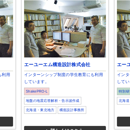
エーユーエム構造設計株式会社
エー
も利用
インターンシップ制度の学生教育にも利用
インタ
しています。
してい
ShakePRO-L
特別研
地盤の地震応答解析・告示波作成
北海道
北海道・東北地方
構造設計事務所