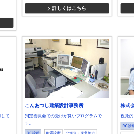
詳しくはこちら
こんあつし建築設計事務所
株式
用して
判定委員会での受けが良いプログラムで
視覚的
す。
RC診
RC診断
耐震診断
北海道・東北地方