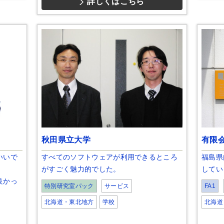
詳しくはこちら
秋田県立大学
有限会
いいで
すべてのソフトウェアが利用できるところ
福島県
がすごく魅力的でした。
してい
良かっ
特別研究室パック
サービス
FA1
北海道・東北地方
学校
北海道