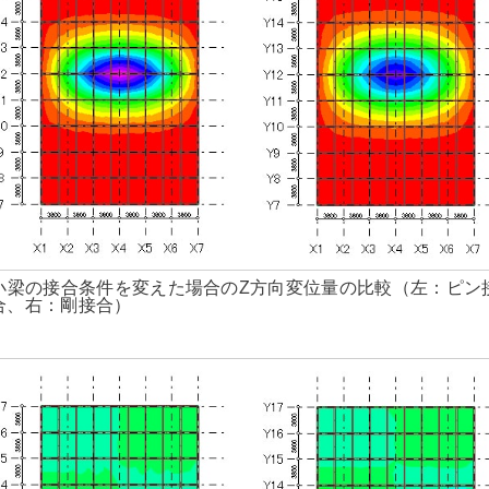
小梁の接合条件を変えた場合のZ方向変位量の比較（左：ピン
合、右：剛接合）