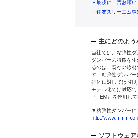
－最後に一言お願い
・住友スリーエム株
主にどのよう
当社では、粘弾性ダ
ダンパーの特徴を生
るのは、既存の線材
す。粘弾性ダンパー
躯体に対しては 例
モデル化では対応で
『FEM』を使用し
▼粘弾性ダンパーに
http://www.mmm.co.j
ソフトウェア