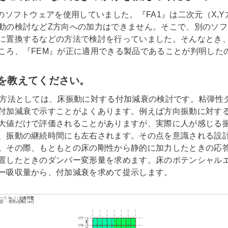
のソフトウェアを使用していました。『FA1』は二次元（X,
動の検討などZ方向への加力はできません。そこで、別のソフ
に置換するなどの方法で検討を行っていました。そんなとき
ころ、『FEM』が正に適用できる製品であることが判明した
を教えてください。
用方法としては、床振動に対する付加減衰の検討です。粘弾性
付加減衰で示すことがよくあります。例えば方向振動に対す
大値だけで評価されることがありますが、実際に人が感じる
、振動の継続時間にも左右されます。その点を意識される設
。その際、もともとの床の剛性から静的に加力したときの応
置したときのダンパー変形量を求めます。床のポテンシャル
ー吸収量から、付加減衰を求めて提示します。