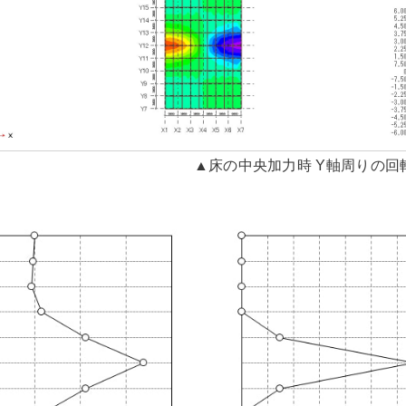
▲床の中央加力時 Y軸周りの回