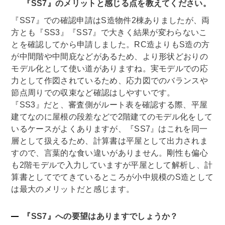
『SS7』のメリットと感じる点を教えてください。
『SS7』での確認申請はS造物件2棟ありましたが、両
方とも『SS3』『SS7』で大きく結果が変わらないこ
とを確認してから申請しました。RC造よりもS造の方
が中間階や中間庇などがあるため、より形状どおりの
モデル化として使い道がありますね。実モデルでの応
力として作図されているため、応力図でのバランスや
節点周りでの収束など確認はしやすいです。
『SS3』だと、審査側がルート表を確認する際、平屋
建てなのに屋根の段差などで2階建てのモデル化をして
いるケースがよくありますが、『SS7』はこれを同一
層として扱えるため、計算書は平屋として出力されま
すので、言葉的な食い違いがありません。剛性も偏心
も2階モデルで入力していますが平屋として解析し、計
算書としてでてきているところが小中規模のS造として
は最大のメリットだと感じます。
『SS7』への要望はありますでしょうか？