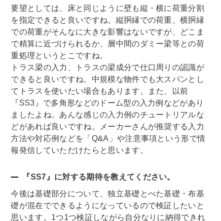
要望としては、床と同じように壁も縦・横に荷重分割
を指定できると良いですね。縦胴縁での荷重、横胴縁
での荷重がそんなに大きな影響はないですが、どこま
で精算に近づけられるか、層中間のダミー梁等との荷
重処理というとこですね。
トラス梁の入力、トラスの梁成分で仕口周りの認識が
できると良いですね。中規模な物件でも大スパンとし
てトラスを使いたい場合もあります。また、以前
『SS3』で多角形などのドーム型の入力例などがあり
ましたよね。あんな感じの入力例のチュートリアルな
どがあれば良いですね。メーカーさんが推奨する入力
方法や対応例などを「Q&A」や注意事項という形で情
報発信していただけたらと思います。
『SS7』に対する期待を教えてください。
今後は基礎部分について、独立基礎とべた基礎・布基
礎が混在でできるようになっているので検証したいと
思います。1つ1つ検証しながら自分なりに納得できれ