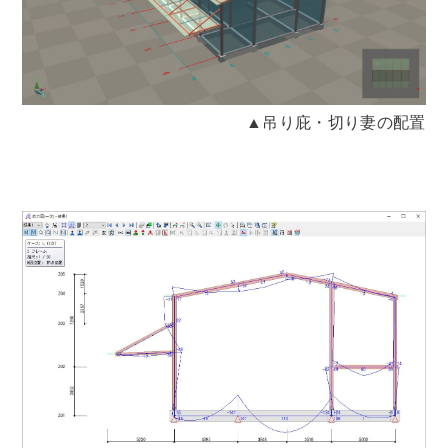
▲吊り庇・切り妻の配置