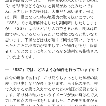
適合判定会の中では、「特殊形状の入力ができるのは
良いが結果はどうなの」と質疑があったみたいです
ね。入力した後の検証は、大事だと思います。例え
ば、同一層になった時の地震力の取り扱いについて、
『SS3』では剛床解除をしたり副剛床にしたりします
が、『SS7』は形状どおり入力できるため、剛床は自
動でやっているだろうみたいな感覚になると怖いなと
思います。下屋などは柱が短くて剛性が高い、そうい
ったところに地震力が集中していた物件があり、設計
者としてどのように考えているかを適判でも指摘され
ていたようです。
『SS7』では、どのような物件を行っていますか？
鉄骨の建物であれば、吊り庇やちょっとした屋根の段
差（切り妻）などが多くあります。吊り庇の場合、柱
で入力するか梁で入力するかなどの検証が必要となり
ます。吊り材の軸力というイメージが強い時は柱で入
力して節点の同一化を行いました。このモデル化が良