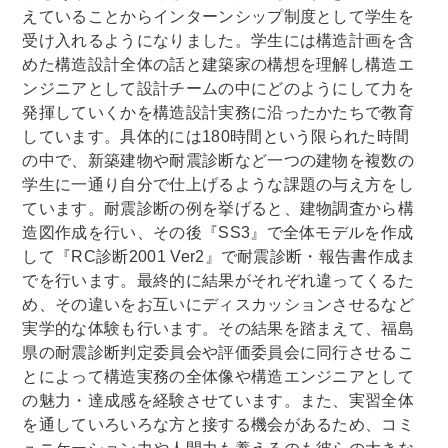
えていることからインターンシップ制度として学生を
受け入れるようになりました。学生には構造計画を含
めた構造設計全体の話と建築家の構想を理解し構造エ
ンジニアとして設計チームの中にどのようにして力を
発揮していくかを構造設計実務に沿ったかたちで教育
しています。具体的には180時間という限られた時間
の中で、新築建物や耐震診断など一つの建物を複数の
学生に一通り自分で仕上げるような課題の与え方をし
ています。耐震診断の例を挙げると、建物調査から構
造図作成を行い、その後『SS3』で全体モデルを作成
して『RC診断2001 Ver2』で耐震診断・報告書作成ま
でを行います。最終的に結果がそれぞれ違ってくるた
め、その違いをお互いにディスカッションさせるなど
実学的な体験も行います。その結果を踏まえて、福島
県の耐震診断判定委員会や評価委員会に同行させるこ
とによって構造実務の全体像や構造エンジニアとして
の魅力・達成感を経験させています。また、実習全体
を通していろいろな方と接する機会があるため、コミ