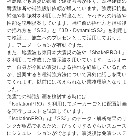
福島県でも震災の影響で建物被害が多く、既存建物の
耐震診断や補強設計依頼が増えています。強度抵抗型
補強や制振材を利用した補強など、それぞれの特徴や
性能を説明提案しています。補強前の揺れ方と補強後
の揺れ方を『SS3』と『3D・DynamicSS2』を利用し
て検証し、施主へのプレゼンとして活用しておりま
す。アニメーションが有効ですね。
また、地震波も東日本大震災の波や『ShakePRO-L』
を利用して作成した告示波を用いています。ビルオー
ナー自身が今回の震災による揺れを経験しているため
か、提案する各種補強方法について真剣に話しを聞い
てくれます。以前には考えられない業務環境となりま
した。
免震での補強計画を検討する時には、
『IsolationPRO』を利用してメーカーごとに配置計画
を実行しコストを試算しています。
『IsolationPRO』は『SS3』のデータ・解析結果のリ
ンクが容易であるため、びっくりするぐらいスムーズ
にシミュレーションができます。震災後は免震システ