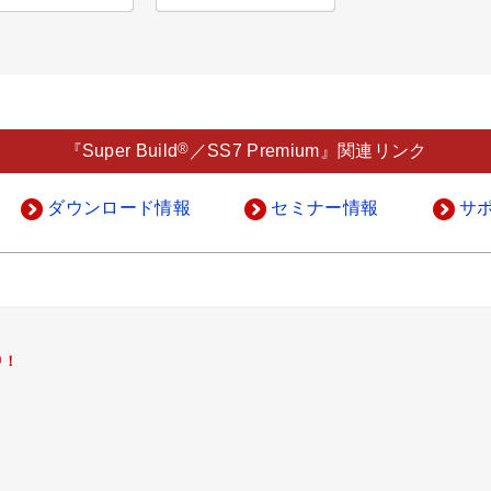
®
『Super Build
／SS7 Premium』関連リンク
ダウンロード情報
セミナー情報
サ
中！