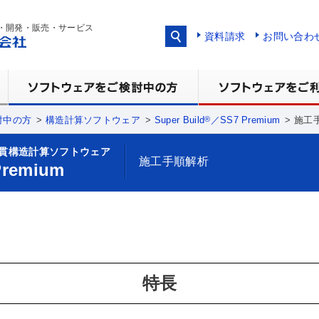
・開発・販売・サービス
資料請求
お問い合わ
®
討中の方
構造計算ソフトウェア
Super Build
／SS7 Premium
施工
貫構造計算ソフトウェア
施工手順解析
remium
特長