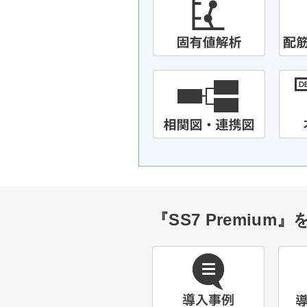
『SS7 Premiu