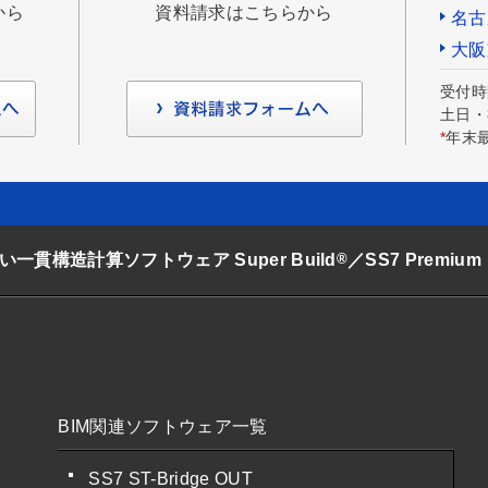
から
資料請求はこちらから
名古
大阪
受付時間
土日・
*
年末最
®
貫構造計算ソフトウェア Super Build
／SS7 Premium
BIM関連ソフトウェア一覧
SS7 ST-Bridge OUT