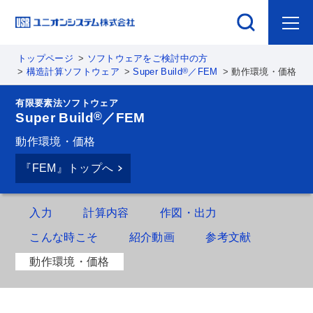
トップページ
ソフトウェアをご検討中の方
®
構造計算ソフトウェア
Super Build
／FEM
動作環境・価格
有限要素法ソフトウェア
®
Super Build
／FEM
動作環境・価格
『FEM』トップへ
入力
計算内容
作図・出力
こんな時こそ
紹介動画
参考文献
動作環境・価格